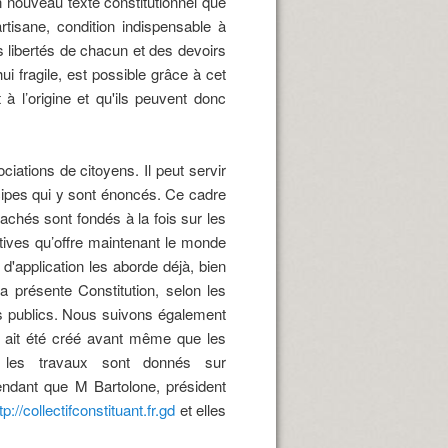
 nouveau texte constitutionnel que
tisane, condition indispensable à
es libertés de chacun et des devoirs
 fragile, est possible grâce à cet
à l’origine et qu'ils peuvent donc
iations de citoyens. Il peut servir
cipes qui y sont énoncés. Ce cadre
tachés sont fondés à la fois sur les
ctives qu’offre maintenant le monde
 d'application les aborde déjà, bien
 présente Constitution, selon les
irs publics. Nous suivons également
'il ait été créé avant même que les
ur les travaux sont donnés sur
ndant que M Bartolone, président
tp://collectifconstituant.fr.gd
et elles