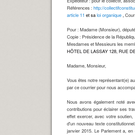
Expéditeur : pour le collectif, asso
Références :
http://collectifconsti
article 11
et sa
loi organique
,
Cour
Pour : Madame (Monsieur), député(
Copie : Présidence de la République
Mesdames et Messieurs les membres
HÔTEL DE LASSAY 128, RUE DE
Madame, Monsieur,
Vous êtes notre représentant(e) au 
par ce courrier pour nous accompag
Nous avons également noté avec pl
contributions pour éclairer ses tr
effet exercer, avec votre soutien
d'un nouveau texte constitutionnel,
janvier 2015. Le Parlement a, en e