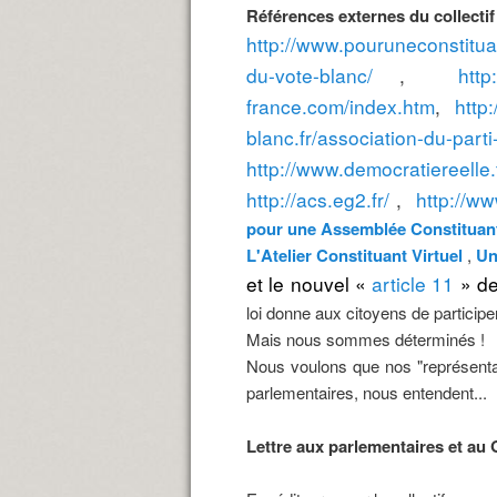
Références externes du collectif
http://www.pouruneconstituan
du-vote-blanc/
,
http
france.com/index.htm
,
http
blanc.fr/association-du-parti
http://www.democratiereelle.f
http://acs.eg2.fr/
,
http://ww
pour une Assemblée Constituan
L'Atelier Constituant Virtuel
,
Un
et le nouvel «
article 11
» de
loi donne aux citoyens de participer
Mais nous sommes déterminés !
Nous voulons que nos "représentant
parlementaires, nous entendent...
Lettre aux parlementaires et au G