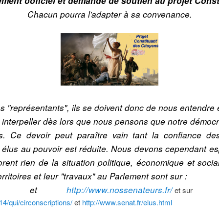
ment ooficiel et demande de soutien au projet Const
Chacun pourra l'adapter à sa convenance.
s "représentants", ils se doivent donc de nous entendre 
 interpeller dès lors que nous pensons que notre démocrat
. Ce devoir peut paraître vain tant la confiance des
es élus au pouvoir est réduite. Nous devons cependant es
norent rien de la situation politique, économique et soc
rritoires et leur "travaux" au Parlement sont sur :
et
http://www.nossenateurs.fr/
et sur
4/qui/circonscriptions/
et
http://www.senat.fr/elus.html