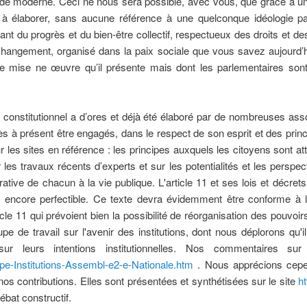
nde moderne. Ceci ne nous sera possible, avec vous, que grâce à un
 élaborer, sans aucune référence à une quelconque idéologie par
arant du progrès et du bien-être collectif, respectueux des droits et d
changement, organisé dans la paix sociale que vous savez aujourd’hui
s de mise ne œuvre qu’il présente mais dont les parlementaires sont 
constitutionnel a d’ores et déjà été élaboré par de nombreuses assoc
ès à présent être engagés, dans le respect de son esprit et des prin
 les sites en référence : les principes auxquels les citoyens sont at
r les travaux récents d’experts et sur les potentialités et les perspe
rative de chacun à la vie publique. L'article 11 et ses lois et décrets
ncore perfectible. Ce texte devra évidemment être conforme à la
ticle 11 qui prévoient bien la possibilité de réorganisation des pouvo
pe de travail sur l'avenir des institutions, dont nous déplorons qu
sur leurs intentions institutionnelles. Nos commentaires s
roupe-Institutions-Assembl-e2-e-Nationale.htm
. Nous apprécions cepe
nos contributions. Elles sont présentées et synthétisées sur le site
ht
bat constructif.