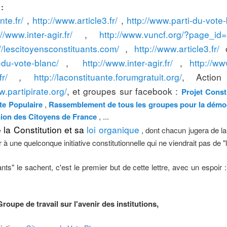
 :
te.fr/
,
http://www.article3.fr/
,
http://www.parti-du-vote-
://www.inter-agir.fr/
,
http://www.vuncf.org/?page_id
://lescitoyensconstituants.com/
,
http://www.article3.fr/
-du-vote-blanc/
,
http://www.inter-agir.fr/
,
http://w
r/
,
http://laconstituante.forumgratuit.org/
, Action 
w.partipirate.org/
, et groupes sur facebook :
Projet Const
te Populaire
,
Rassemblement de tous les groupes pour la démo
ion des Citoyens de France
, ...
 la Constitution et sa
loi organique
, dont chacun jugera de la
 à une quelconque initiative constitutionnelle qui ne viendrait pas de "
s" le sachent, c'est le premier but de cette lettre, avec un espoir 
roupe de travail sur l'avenir des institutions,