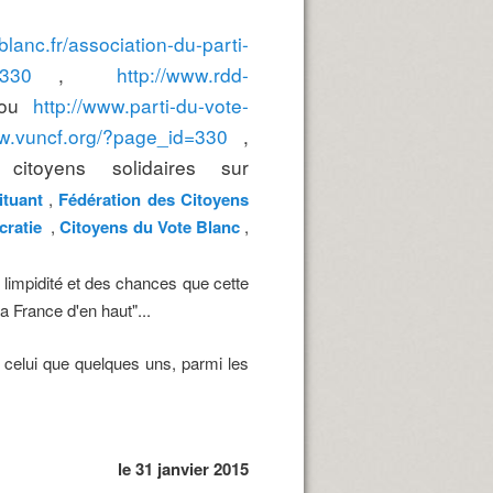
blanc.fr/association-du-parti-
=330
,
http://www.rdd-
ou
http://www.parti-du-vote-
ww.vuncf.org/?page_id=330
,
citoyens solidaires sur
ituant
,
Fédération des Citoyens
cratie
,
Citoyens du Vote Blanc
,
 limpidité et des chances que cette
la France d'en haut"...
: celui que quelques uns, parmi les
le 31
janvier 2015