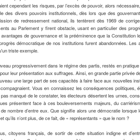
ient cependant les risques, par l’excès de pouvoir, alors nécessaire,
e des divers pouvoirs institutionnels, dès lors que des gouvernants
ission de redressement national, ils tentèrent dès 1969 de corriger
ésents au Parlement y firent obstacle, usant en particulier des pro
 avantages de gouvernance et la prééminence que la Constitution leu
progrès démocratique de nos institutions furent abandonnées. Les at
'un triste exemple.
veau progressivement dans le régime des partis, restés en pratique s
pour leur présentation aux suffrages. Ainsi, en grande partie privée de 
uveau une large part de ses capacités à faire face aux nouvelles insta
compagnaient. Vous en connaissez les conséquences politiques, é
 pas manqué de le constater, les électeurs désertent les urnes, consci
iques présentent face à ces bouleversements majeurs, du carriéris
 de nombre d’entre eux. Que signifie alors une démocratie lorsque 
 et qu’ils n’ont plus, de ce fait, de « représentants » que le nom ?
s, citoyens français, de sortir de cette situation indigne et d’en