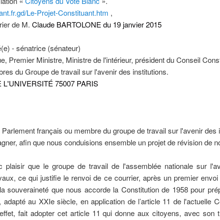
ciation «
Citoyens du Vote Blanc
».
tuant.fr.gd/Le-Projet-Constituant.htm
,
rier de M.
Claude BARTOLONE du 19 janvier 2015
e) - sénatrice (sénateur)
, Premier Ministre, Ministre de l'intérieur, président du Conseil Const
 du Groupe de travail sur l'avenir des institutions.
 L'UNIVERSITÉ 75007 PARIS
Parlement français ou membre du groupe de travail sur l'avenir des in
ner, afin que nous conduisions ensemble un projet de révision de no
aisir que le groupe de travail de l'assemblée nationale sur l'aveni
avaux, ce qui justifie le renvoi de ce courrier, après un premier envo
, la souveraineté que nous accorde la Constitution de 1958 pour pré
 adapté au XXIe siècle, en application de l’article 11 de l'actuelle C
ffet, fait adopter cet article 11 qui donne aux citoyens, avec son 