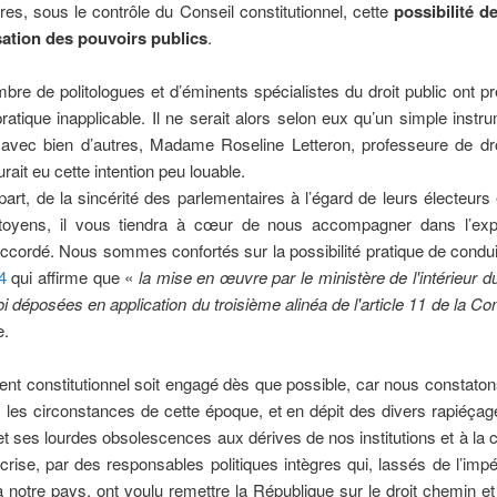
es, sous le contrôle du Conseil constitutionnel, cette
possibilité d
sation des pouvoirs publics
.
e de politologues et d’éminents spécialistes du droit public ont pré
n pratique inapplicable. Il ne serait alors selon eux qu’un simple ins
avec bien d’autres, Madame Roseline Letteron, professeure de dr
rait eu cette intention peu louable.
art, de la sincérité des parlementaires à l’égard de leurs électe
citoyens, il vous tiendra à cœur de nous accompagner dans l’exp
ccordé. Nous sommes confortés sur la possibilité pratique de conduir
4
qui affirme que «
la mise en œuvre par le ministère de l'intérieur d
i déposées en application du troisième alinéa de l'article 11 de la Cons
e.
 constitutionnel soit engagé dès que possible, car nous constatons
 les circonstances de cette époque, et en dépit des divers rapiéçage
t ses lourdes obsolescences aux dérives de nos institutions et à la cr
 crise, par des responsables politiques intègres qui, lassés de l’impér
 à notre pays, ont voulu remettre la République sur le droit chemin et 